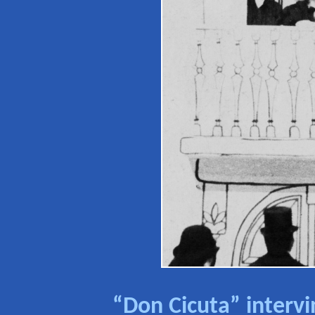
“Don Cicuta” interv