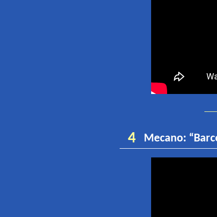
4
Mecano
:
“
B
arc