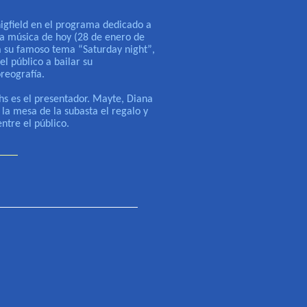
igfield
e
n el programa dedicado a
 la música de hoy
(28 de enero de
ta su famoso tema
“
Saturday night
”
,
el público a bailar su
reografía.
s es el presentador. Mayte, Diana
 la mesa de la subasta el regalo y
entre el público
.