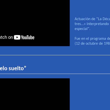
Actuación de
“
La Déca
tres...» interpretand
especial
”
.
Fue en el programa d
(12 de octubre de 198
elo suelto
”