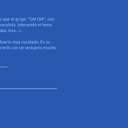
z que el grupo “Olé Olé”, con
calista, interpretó el tema
os, tres...».
tuario muy recatado. En su
areció con un vestuario mucho