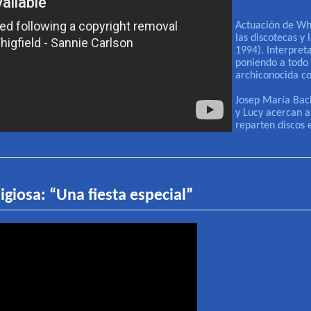
Actuación de
Wh
las discotecas y
1994). Interpre
poniendo a todo 
archiconocida co
Josep María Bach
y Lucy acercan a
reparten discos 
igiosa:
“
Una fiesta especial
”