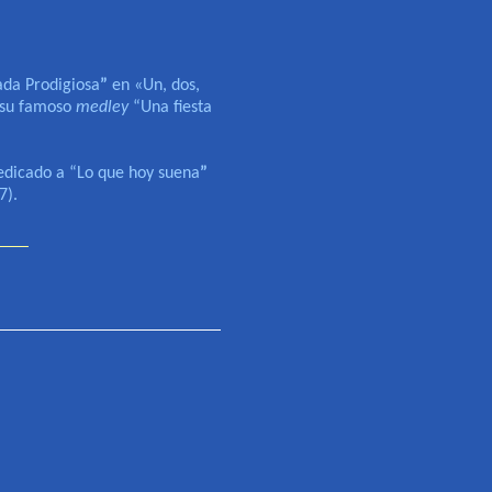
da Prodigiosa
”
en «Un, dos,
o su famoso
medley
“
Una fiesta
edicado a
“
Lo que hoy suena
”
7).