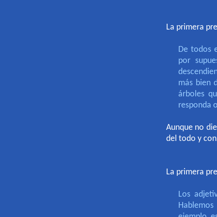
La primera pre
De todos e
por supue
descendien
más bien d
árboles qu
responda o
Aunque no die
del todo y con
La primera pre
Los adjet
Hablemos d
ejemplo, es