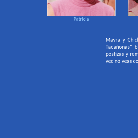
Patricia
Mayra y Chich
Tacañonas” b
postizas y re
vecino veas co