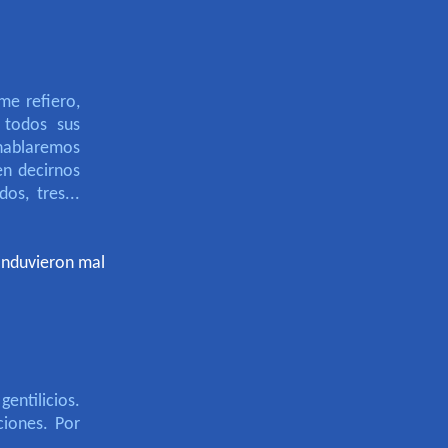
me refiero
,
 todos sus
 hablaremos
n decirnos
os, tres...
anduvieron mal
n
gentilicios.
ciones. Por