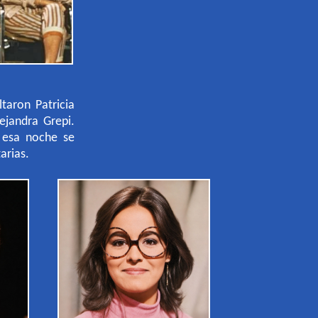
aron Patricia
lejandra Grepi.
e esa noche se
arias.