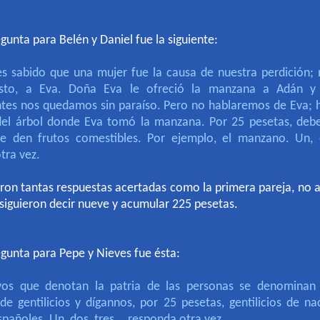
gunta para Belén y Daniel fue la siguiente:
s sabido que una mujer fue la causa de nuestra perdición; 
sto, a Eva. Doña Eva le ofreció la manzana a Adán y
tes nos quedamos sin paraíso. Pero no hablaremos de Eva;
el árbol donde Eva tomó la manzana. Por 25 pesetas, debe
e den frutos comestibles. Por ejemplo, el manzano. Un, d
tra vez.
ron tantas respuestas acertadas como la primera pareja, no 
siguieron decir nueve y acumular 225 pesetas
.
gunta para Pepe y Nieves fue ésta:
ivos que denotan la patria de las personas se denomina
e gentilicios y dígannos, por 25 pesetas, gentilicios de na
pañoles. Un, dos, tres... responda otra vez.