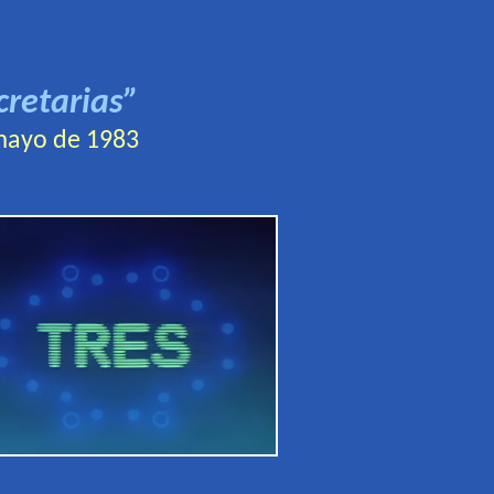
cretarias”
mayo
de 19
83