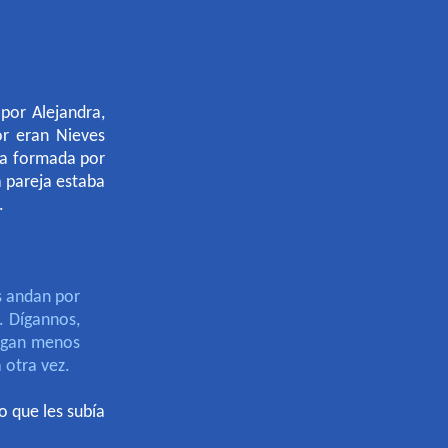
por Alejandra,
or eran Nieves
ba formada por
a pareja estaba
.
s andan por
. Dígannos,
algan menos
 otra vez.
o que les subía