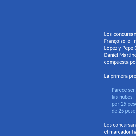
Los concursan
Françoise e I
López y Pepe 
Daniel Martíne
compuesta por
La primera pre
Parece ser
las nubes.
por 25 pes
de 25 peset
Los concursant
el marcador ha