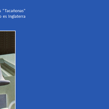
as “Tacañonas”
 es Inglaterra